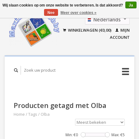
Wij slaan cookies op om onze website te verbeteren. Is dat akkoord?
Ja
Nee
Meer over cookies »
Nederlands
Français
WINKELWAGEN (€0,00)
MIJN
ACCOUNT
Producten getagd met Olba
Home
/
Tags
/
Olba
Min: €
0
Max: €
5