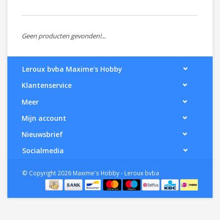
Geen producten gevonden!...
Leroux bvba Maxime's Hobby
Klantenservice
Meer
Mijn account
Nieuwsbrief
Socialmedia
© Copyright 2026 Maxime's Hobby - Leroux bvba