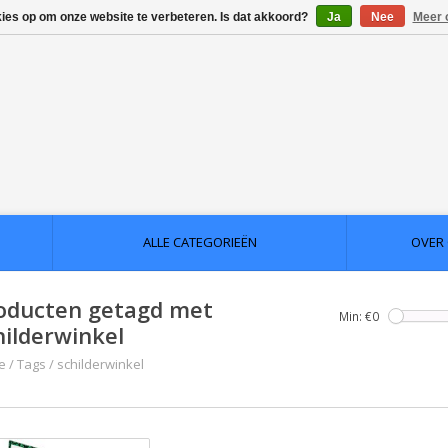
kies op om onze website te verbeteren. Is dat akkoord?
Ja
Nee
Meer 
ALLE CATEGORIEËN
OVER
oducten getagd met
Min: €
0
hilderwinkel
e
/
Tags
/
schilderwinkel