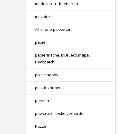
modelleren - boetseren
mozaiek
All-in-one pakketten
papier
papiermache, MDF, ecoshape,
Decopatch
pixels hobby
plastic vormen
ponsen
powertex - textielverharder
Puzzel