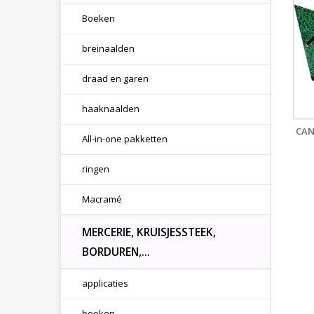
Boeken
breinaalden
draad en garen
haaknaalden
CAN
All-in-one pakketten
ringen
Macramé
MERCERIE, KRUISJESSTEEK,
BORDUREN,...
applicaties
boeken