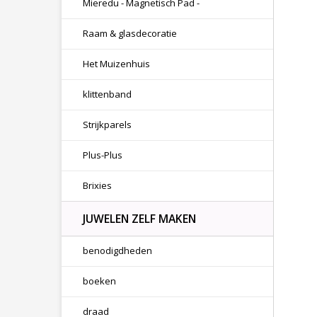
Mieredu - Magnetisch Pad -
Raam & glasdecoratie
Het Muizenhuis
klittenband
Strijkparels
Plus-Plus
Brixies
JUWELEN ZELF MAKEN
benodigdheden
boeken
draad