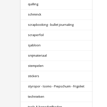
quilling
schminck
scrapbooking - bullet journaling
scraperfoil
sjabloon
snijmateriaal
stempelen
stickers
styropor - Isomo - Piepschuim - Frigoliet
technieken
tools & benodigdheden