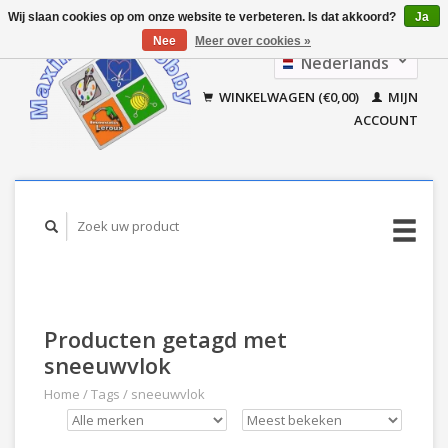
Wij slaan cookies op om onze website te verbeteren. Is dat akkoord?
Ja
Nee
Meer over cookies »
Nederlands
Français
WINKELWAGEN (€0,00)
MIJN
ACCOUNT
Producten getagd met
sneeuwvlok
Home
/
Tags
/
sneeuwvlok