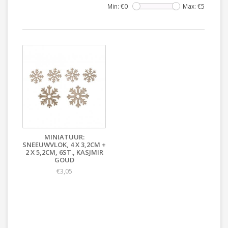
Min: €
0
Max: €
5
MINIATUUR:
SNEEUWVLOK, 4 X 3,2CM +
2 X 5,2CM, 6ST., KASJMIR
GOUD
€3,05