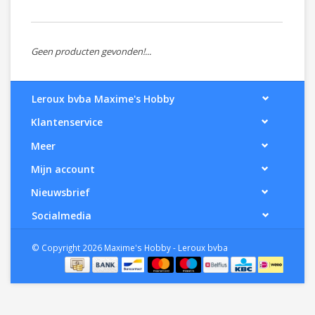
Geen producten gevonden!...
Leroux bvba Maxime's Hobby
Klantenservice
Meer
Mijn account
Nieuwsbrief
Socialmedia
© Copyright 2026 Maxime's Hobby - Leroux bvba