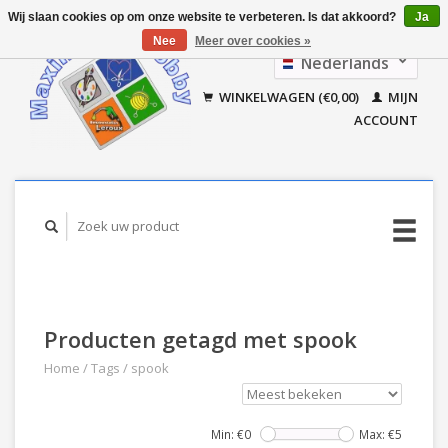
Wij slaan cookies op om onze website te verbeteren. Is dat akkoord?
Ja
Nee
Meer over cookies »
Nederlands
Français
WINKELWAGEN (€0,00)
MIJN
ACCOUNT
Producten getagd met spook
Home
/
Tags
/
spook
Min: €
0
Max: €
5