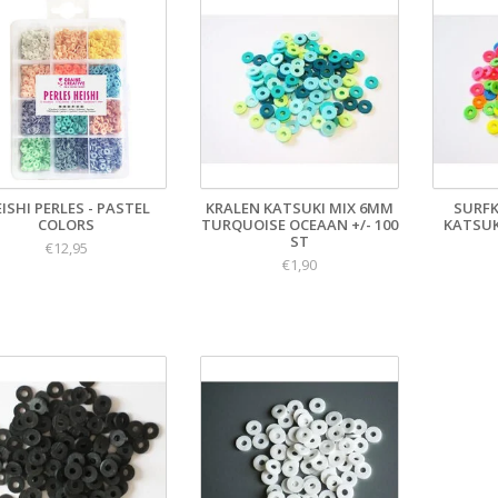
ISHI PERLES - PASTEL
KRALEN KATSUKI MIX 6MM
SURFK
COLORS
TURQUOISE OCEAAN +/- 100
KATSUK
ST
€12,95
€1,90