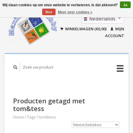
Wij slaan cookies op om onze website te verbeteren. Is dat akkoord?
Ja
Nee
Meer over cookies »
Nederlands
Français
WINKELWAGEN (€0,00)
MIJN
ACCOUNT
Producten getagd met
tom&tess
Home
/
Tags
/
tom&tess