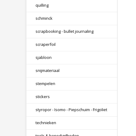
quilling
schminck
scrapbooking - bullet journaling
scraperfoil
sjabloon
snijmateriaal
stempelen
stickers
styropor - Isomo - Piepschuim - Frigoliet
technieken
tools & benodigdheden