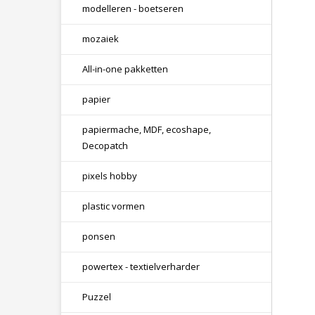
modelleren - boetseren
mozaiek
All-in-one pakketten
papier
papiermache, MDF, ecoshape,
Decopatch
pixels hobby
plastic vormen
ponsen
powertex - textielverharder
Puzzel