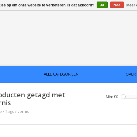
kies op om onze website te verbeteren. Is dat akkoord?
Ja
Nee
Meer 
ALLE CATEGORIEËN
OVER
oducten getagd met
Min: €
0
rnis
e
/
Tags
/
vernis