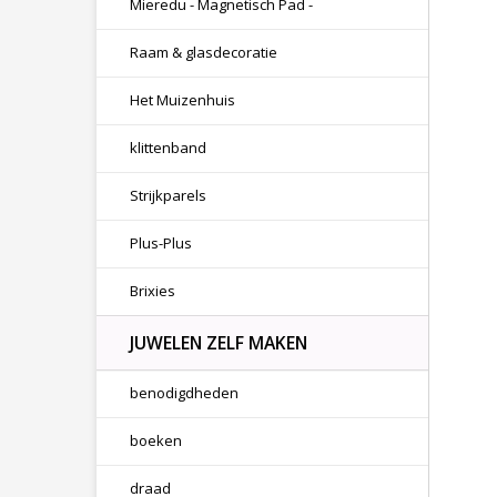
Mieredu - Magnetisch Pad -
Raam & glasdecoratie
Het Muizenhuis
klittenband
Strijkparels
Plus-Plus
Brixies
JUWELEN ZELF MAKEN
benodigdheden
boeken
draad