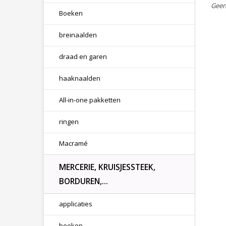
Geen
Boeken
breinaalden
draad en garen
haaknaalden
All-in-one pakketten
ringen
Macramé
MERCERIE, KRUISJESSTEEK,
BORDUREN,...
applicaties
boeken