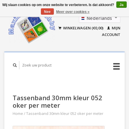
Wij slaan cookies op om onze website te verbeteren. Is dat akkoord?
Ja
Nee
Meer over cookies »
Nederlands
Français
WINKELWAGEN (€0,00)
MIJN
ACCOUNT
Tassenband 30mm kleur 052
oker per meter
Home
/
Tassenband 30mm kleur 052 oker per meter