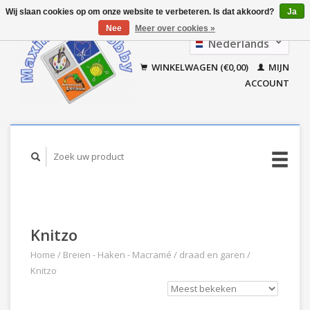
Wij slaan cookies op om onze website te verbeteren. Is dat akkoord?
Ja
Nee
Meer over cookies »
Nederlands
Français
WINKELWAGEN (€0,00)
MIJN
ACCOUNT
Knitzo
Home
/
Breien - Haken - Macramé
/
draad en garen
/
Knitzo