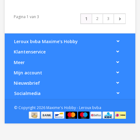
Pagina 1 van 3
1
2
3
Leroux bvba Maxime's Hobby
Klantenservice
Meer
Mijn account
Nieuwsbrief
Socialmedia
© Copyright 2026 Maxime's Hobby - Leroux bvba