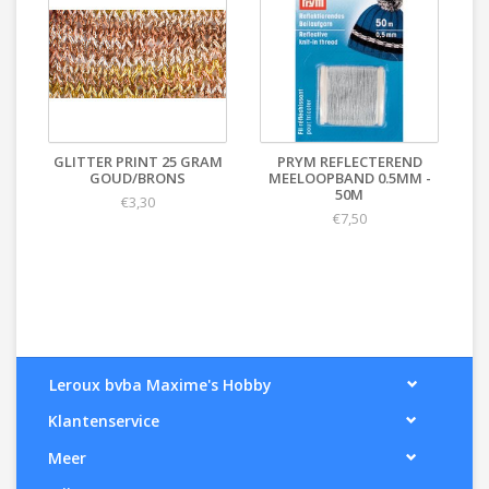
GLITTER PRINT 25 GRAM
PRYM REFLECTEREND
GOUD/BRONS
MEELOOPBAND 0.5MM -
50M
€3,30
€7,50
Leroux bvba Maxime's Hobby
Klantenservice
Meer