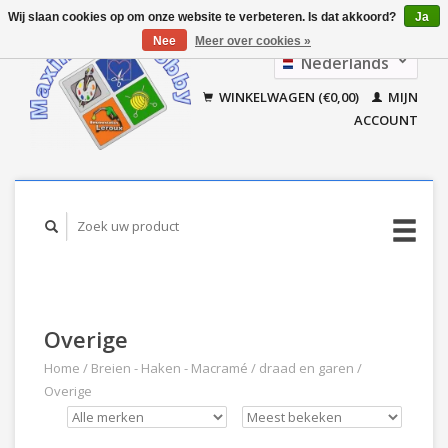
Wij slaan cookies op om onze website te verbeteren. Is dat akkoord?
Ja
Nee
Meer over cookies »
Nederlands
Français
WINKELWAGEN (€0,00)
MIJN
ACCOUNT
Overige
Home
/
Breien - Haken - Macramé
/
draad en garen
/
Overige