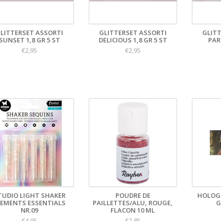
LITTERSET ASSORTI
GLITTERSET ASSORTI
GLIT
SUNSET 1,8 GR 5 ST
DELICIOUS 1,8 GR 5 ST
PAR
€2,95
€2,95
TUDIO LIGHT SHAKER
POUDRE DE
HOLOG
LEMENTS ESSENTIALS
PAILLETTES/ALU, ROUGE,
G
NR.09
FLACON 10 ML
€4,95
€2,85