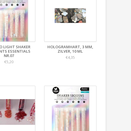
O LIGHT SHAKER
HOLOGRAMHART, 3 MM,
NTS ESSENTIALS
ZILVER, 10 ML
NR.07
€4,35
€5,20