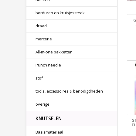
borduren en kruisjessteek
G
draad
mercerie
All-in-one pakketten
Punch needle
stof
tools, accessoires & benodigdheden
overige
KNUTSELEN
S
E
Basismateriaal