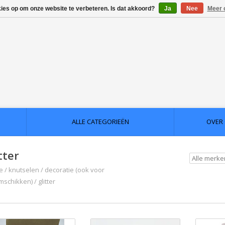
kies op om onze website te verbeteren. Is dat akkoord?
Ja
Nee
Meer 
ALLE CATEGORIEËN
OVER
tter
e
/
knutselen
/
decoratie (ook voor
mschikken)
/
glitter