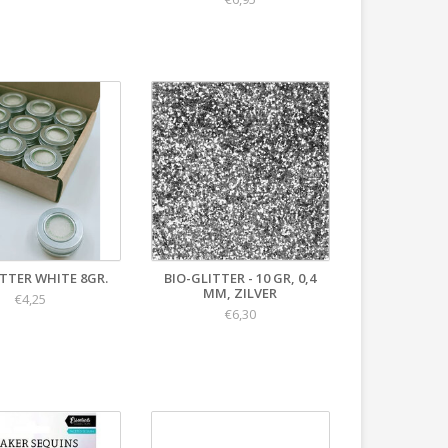
ITTER WHITE 8GR.
BIO-GLITTER - 10 GR, 0,4
MM, ZILVER
€4,25
€6,30