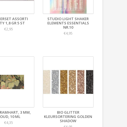
TERSET ASSORTI
STUDIO LIGHT SHAKER
TY 1,8 GR 5 ST
ELEMENTS ESSENTIALS
NR.10
€2,95
€4,95
RAMHART, 3 MM,
BIO GLITTER
OUD, 10 ML
KLEURSORTERING GOLDEN
SHADOW
€4,35
€6,95