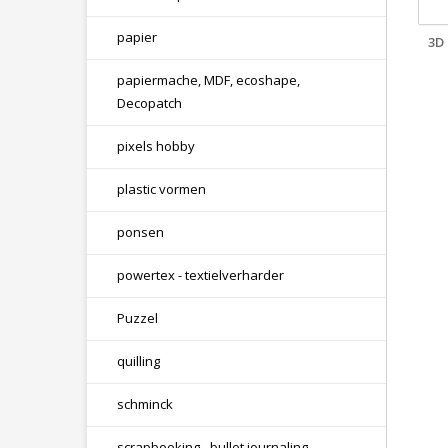
papier
3D
papiermache, MDF, ecoshape,
Decopatch
pixels hobby
plastic vormen
ponsen
powertex - textielverharder
Puzzel
quilling
schminck
scrapbooking - bullet journaling