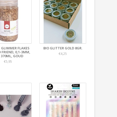
 GLIMMER FLAKES
BIO GLITTER GOLD 8GR.
O FRIEND, 0,1-3MM,
€4,25
 370ML, GOUD
€5,95