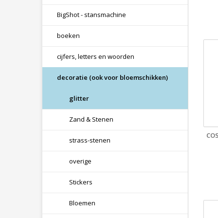
BigShot - stansmachine
boeken
cijfers, letters en woorden
decoratie (ook voor bloemschikken)
glitter
Zand & Stenen
COS
strass-stenen
overige
Stickers
Bloemen