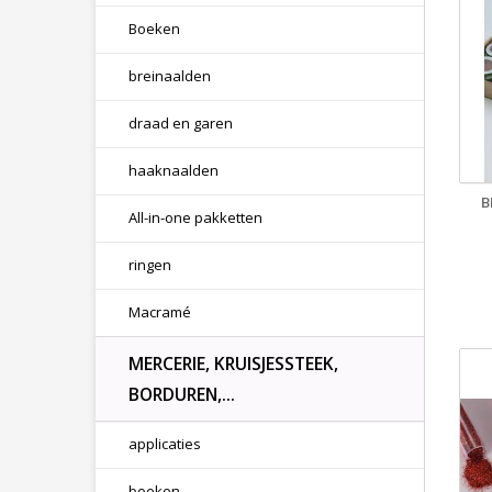
Boeken
breinaalden
draad en garen
haaknaalden
B
All-in-one pakketten
ringen
Macramé
MERCERIE, KRUISJESSTEEK,
BORDUREN,...
applicaties
boeken