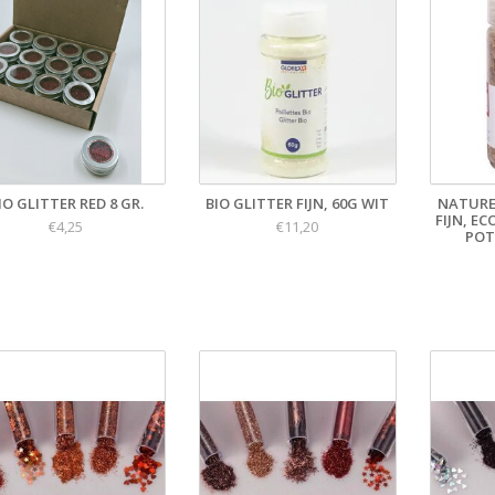
IO GLITTER RED 8 GR.
BIO GLITTER FIJN, 60G WIT
NATURE
FIJN, EC
€4,25
€11,20
POT