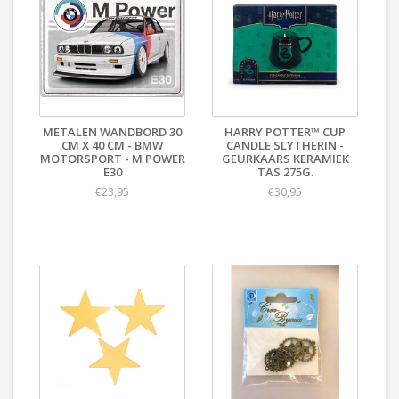
METALEN WANDBORD 30
HARRY POTTER™ CUP
CM X 40 CM - BMW
CANDLE SLYTHERIN -
MOTORSPORT - M POWER
GEURKAARS KERAMIEK
E30
TAS 275G.
€23,95
€30,95