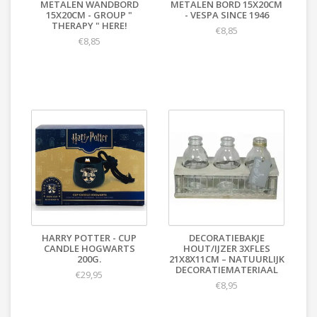
METALEN WANDBORD
METALEN BORD 15X20CM
15X20CM - GROUP "
- VESPA SINCE 1946
THERAPY " HERE!
€8,85
€8,85
HARRY POTTER - CUP
DECORATIEBAKJE
CANDLE HOGWARTS
HOUT/IJZER 3XFLES
200G.
21X8X11CM – NATUURLIJK
DECORATIEMATERIAAL
€29,95
€8,95