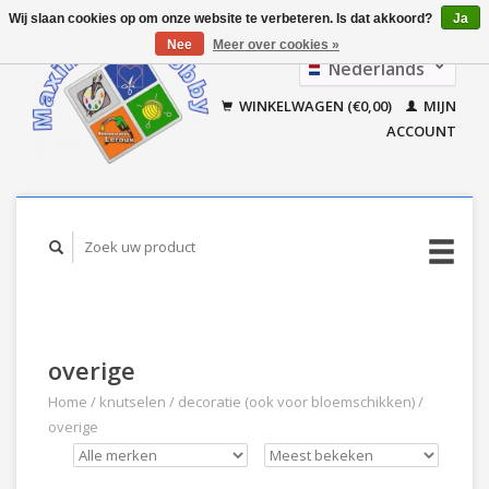
Wij slaan cookies op om onze website te verbeteren. Is dat akkoord?
Ja
Nee
Meer over cookies »
Nederlands
Français
WINKELWAGEN (€0,00)
MIJN
ACCOUNT
overige
Home
/
knutselen
/
decoratie (ook voor bloemschikken)
/
overige