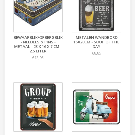
BEWAARBLIK/OPBERGBLIK
METALEN WANDBORD
- NEEDLES & PINS -
15X20CM - SOUP OF THE
METAAL - 23 X 16 X 7 CM -
DAY
2,5 LITER
€8,85
€13,95