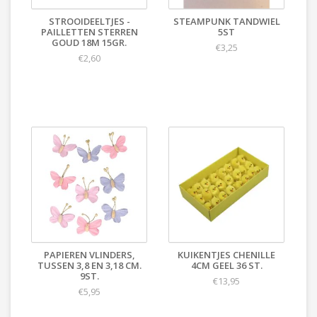
STROOIDEELTJES -
STEAMPUNK TANDWIEL
PAILLETTEN STERREN
5ST
GOUD 18M 15GR.
€3,25
€2,60
PAPIEREN VLINDERS,
KUIKENTJES CHENILLE
TUSSEN 3,8 EN 3,18 CM.
4CM GEEL 36 ST.
9ST.
€13,95
€5,95