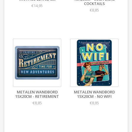
COCKTAILS
€14,95
€8,85
METALEN WANDBORD
METALEN WANDBORD
15X20CM - RETIREMENT
15X20CM - NO WIFI
€8,85
€8,85