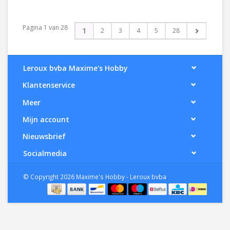
Pagina 1 van 28
1
2
3
4
5
28
Leroux bvba Maxime's Hobby
Klantenservice
Meer
Mijn account
Nieuwsbrief
Socialmedia
© Copyright 2026 Maxime's Hobby - Leroux bvba