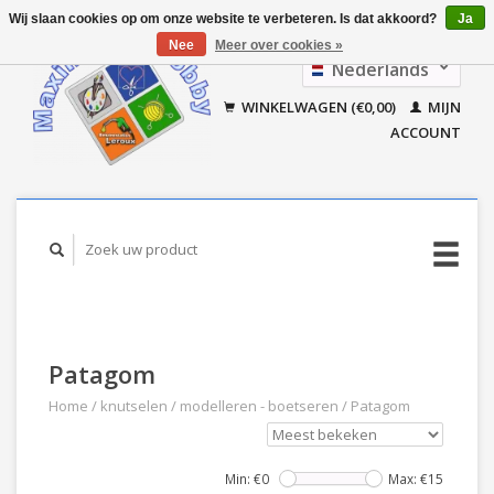
Wij slaan cookies op om onze website te verbeteren. Is dat akkoord?
Ja
Nee
Meer over cookies »
Nederlands
Français
WINKELWAGEN (€0,00)
MIJN
ACCOUNT
Patagom
Home
/
knutselen
/
modelleren - boetseren
/
Patagom
Min: €
0
Max: €
15