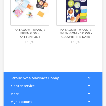
PATAGOM - MAAK JE
PATAGOM - MAAK JE
EIGEN GOM -
EIGEN GOM - 6 X 25G -
KATTENPOOT
GLOW IN THE DARK
€10,95
€10,95
Leroux bvba Maxime's Hobby
Klantenservice
Meer
Mijn account