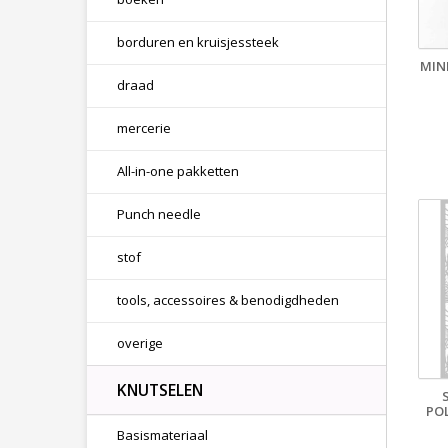
borduren en kruisjessteek
MIN
draad
mercerie
All-in-one pakketten
Punch needle
stof
tools, accessoires & benodigdheden
overige
KNUTSELEN
PO
Basismateriaal