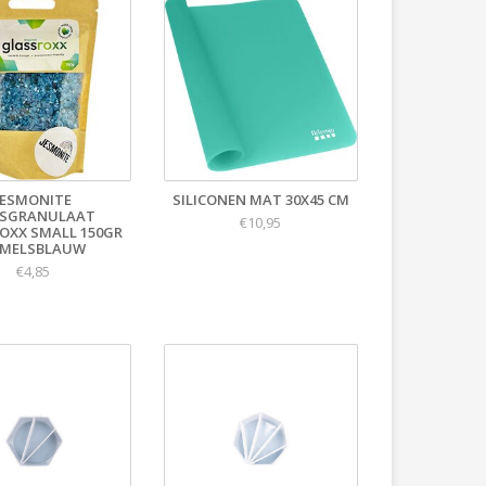
JESMONITE
SILICONEN MAT 30X45 CM
SGRANULAAT
€10,95
OXX SMALL 150GR
MELSBLAUW
€4,85