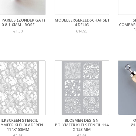
I PARELS (ZONDER GAT)
MODELEERGEREEDSCHAPSET
S
0,8-1,0MM - ROSE
4 DELIG
COMPART
€1,30
€14,95
SILKSCREEN STENCIL
BLOEMEN DESIGN
R
LYMEER KLEI BLADEREN
POLYMEER KLEI STENCIL 114
Ø1
114X153MM
X 153 MM
€2,85
€2,85