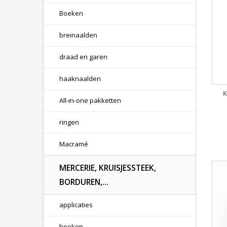
Boeken
breinaalden
draad en garen
haaknaalden
All-in-one pakketten
ringen
Macramé
MERCERIE, KRUISJESSTEEK,
BORDUREN,...
applicaties
boeken