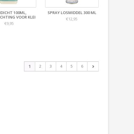
DICHT 100ML,
SPRAY LOSMIDDEL 300 ML
CHTING VOOR KLEI
€12,95
€9,95
1
2
3
4
5
6