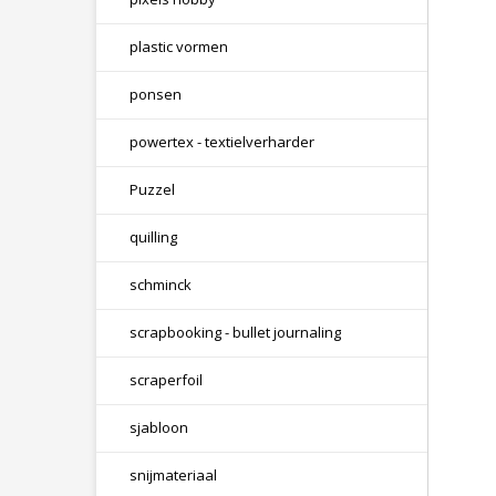
plastic vormen
ponsen
powertex - textielverharder
Puzzel
quilling
schminck
scrapbooking - bullet journaling
scraperfoil
sjabloon
snijmateriaal