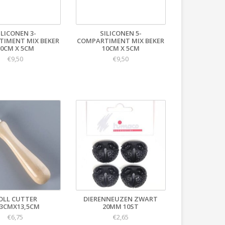
ILICONEN 3-
SILICONEN 5-
IMENT MIX BEKER
COMPARTIMENT MIX BEKER
10CM X 5CM
10CM X 5CM
€9,50
€9,50
OLL CUTTER
DIERENNEUZEN ZWART
3CMX13,5CM
20MM 10ST
€6,75
€2,65