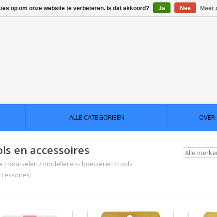
kies op om onze website te verbeteren. Is dat akkoord?
Ja
Nee
Meer 
ALLE CATEGORIEËN
OVER
ols en accessoires
e
/
knutselen
/
modelleren - boetseren
/
tools
ccessoires