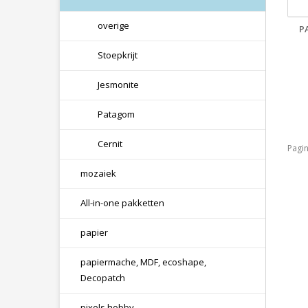
overige
P
Stoepkrijt
Jesmonite
Patagom
Cernit
Pagin
mozaiek
All-in-one pakketten
papier
papiermache, MDF, ecoshape,
Decopatch
pixels hobby