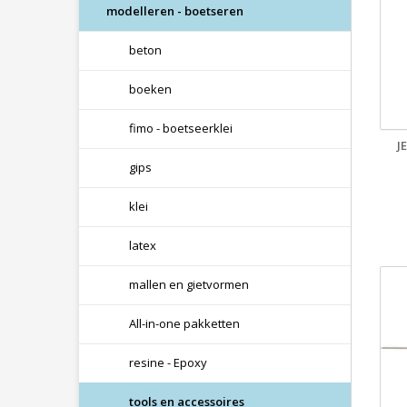
modelleren - boetseren
beton
boeken
fimo - boetseerklei
J
gips
klei
latex
mallen en gietvormen
All-in-one pakketten
resine - Epoxy
tools en accessoires