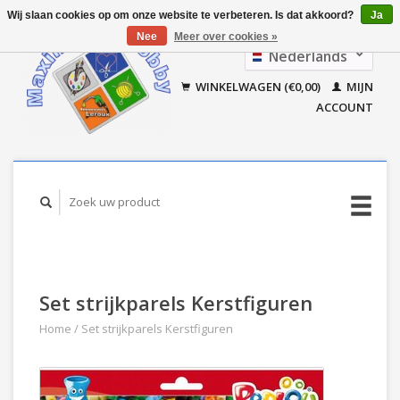
Wij slaan cookies op om onze website te verbeteren. Is dat akkoord?
Ja
Nee
Meer over cookies »
Nederlands
Français
WINKELWAGEN (€0,00)
MIJN
ACCOUNT
Set strijkparels Kerstfiguren
Home
/
Set strijkparels Kerstfiguren