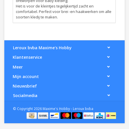
ontworpen voor baby kleding.
Het is voor de kleintjes tegelijkertijd zacht en
comfortabel. Perfect voor brei -en haakwerken om alle
soorten kledij te maken.
Leroux bvba Maxime's Hobby
Klantenservice
Meer
Mijn account
Nieuwsbrief
Socialmedia
© Copyright 2026 Maxime's Hobby - Leroux bvba