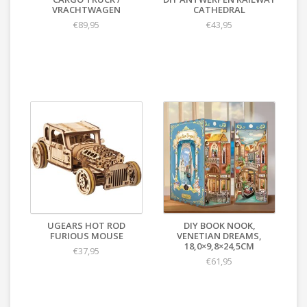
VRACHTWAGEN
CATHEDRAL
€89,95
€43,95
UGEARS HOT ROD
DIY BOOK NOOK,
FURIOUS MOUSE
VENETIAN DREAMS,
18,0×9,8×24,5CM
€37,95
€61,95