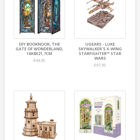
DIY BOOKNOOK, THE
UGEARS - LUKE
GATE OF WONDERLAND,
SKYWALKER`S X-WING
16X8X21,7CM
STARFIGHTER™ STAR
WARS
€44,95
€97,95