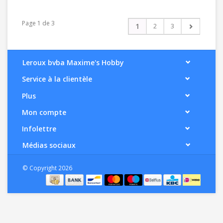
Page 1 de 3
1
2
3
Leroux bvba Maxime's Hobby
Service à la clientèle
Plus
Mon compte
Infolettre
Médias sociaux
© Copyright 2026