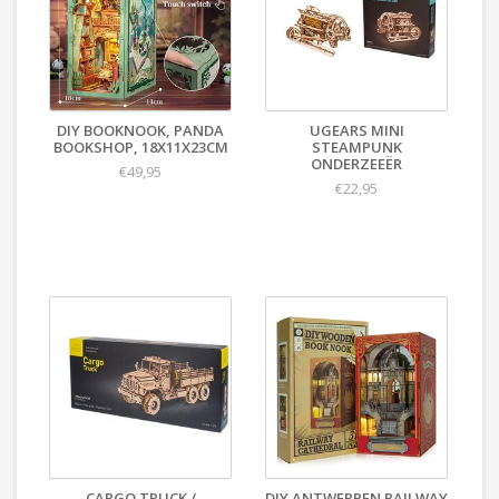
DIY BOOKNOOK, PANDA
UGEARS MINI
BOOKSHOP, 18X11X23CM
STEAMPUNK
ONDERZEEËR
€49,95
€22,95
CARGO TRUCK /
DIY ANTWERPEN RAILWAY