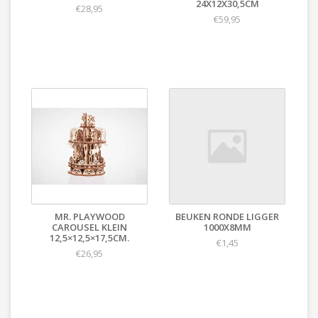
24X12X30,5CM
€28,95
€59,95
MR. PLAYWOOD
BEUKEN RONDE LIGGER
CAROUSEL KLEIN
1000X8MM
12,5×12,5×17,5CM.
€1,45
€26,95