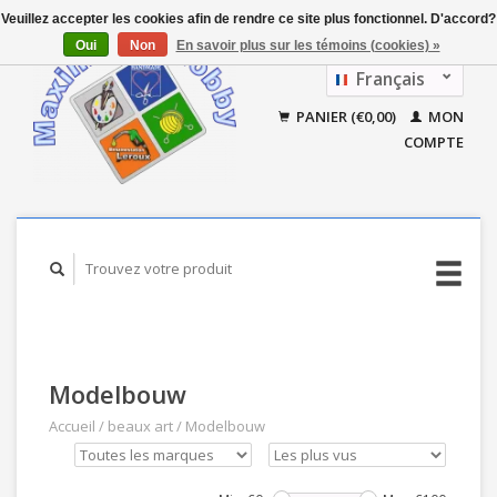
Veuillez accepter les cookies afin de rendre ce site plus fonctionnel. D'accord?
Oui
Non
En savoir plus sur les témoins (cookies) »
Français
Nederlands
PANIER (€0,00)
MON
COMPTE
Modelbouw
Accueil
/
beaux art
/
Modelbouw