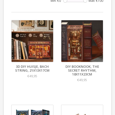
Min: €
0
Max: €
100
3D DIY HUISJE, BACH
DIY BOOKNOOK, THE
STRING, 21X13X17CM
SECRET RHYTHM,
18X11X23CM
€49,95
€49,95