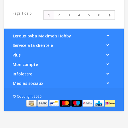
Page 1 de 6
1
2
3
4
5
6
Leroux bvba Maxime's Hobby
Service à la clientèle
Plus
Mon compte
Infolettre
Médias sociaux
© Copyright 2026