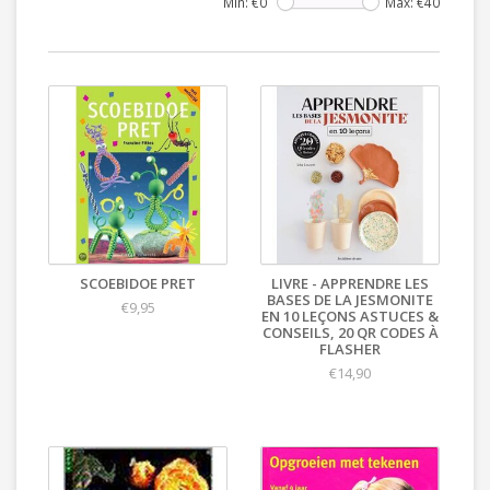
Min: €
0
Max: €
40
SCOEBIDOE PRET
LIVRE - APPRENDRE LES
BASES DE LA JESMONITE
€9,95
EN 10 LEÇONS ASTUCES &
CONSEILS, 20 QR CODES À
FLASHER
€14,90