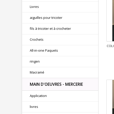
Livres
aiguilles pour tricoter
fils à tricoter et à crocheter
Crochets
COL
All-in-one Paquets
ringen
Macramé
MAIN D'OEUVRES - MERCERIE
Application
livres