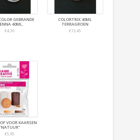
COLOR GEBRANDE
COLORTRIX 40ML
IENNA 40ML.
TERRAGROEN
€4,30
€13,45
OF VOOR KAARSEN
"NATUUR"
€5,95