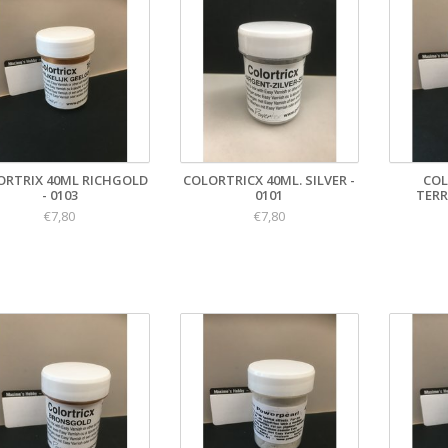
ORTRIX 40ML RICHGOLD
COLORTRICX 40ML. SILVER -
COL
- 0103
0101
TERR
€7,80
€7,80