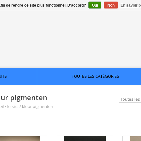
afin de rendre ce site plus fonctionnel. D'accord?
Oui
Non
En savoir p
UITS
TOUTES LES CATÉGORIES
eur pigmenten
il
/
loisirs
/
kleur pigmenten