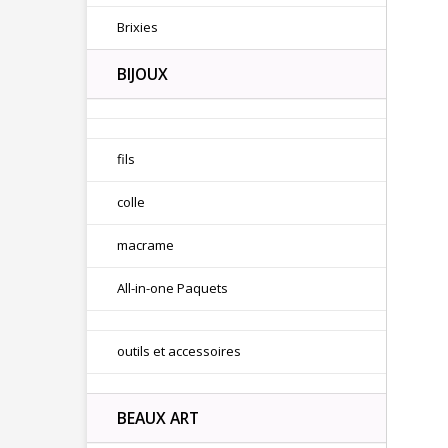
Brixies
BIJOUX
fils
colle
macrame
All-in-one Paquets
outils et accessoires
BEAUX ART