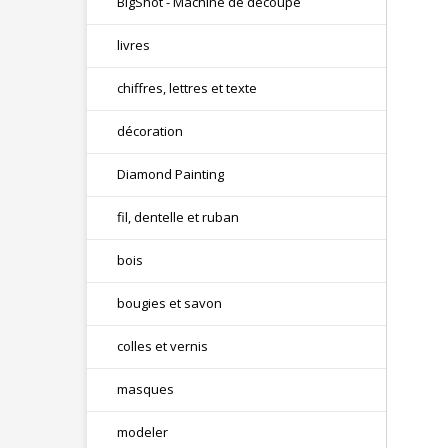
BigShot - Machine de découpe
livres
chiffres, lettres et texte
décoration
Diamond Painting
fil, dentelle et ruban
bois
bougies et savon
colles et vernis
masques
modeler