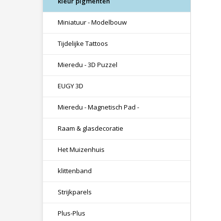
kleur pigmenten
Miniatuur - Modelbouw
Tijdelijke Tattoos
Mieredu - 3D Puzzel
EUGY 3D
Mieredu - Magnetisch Pad -
Raam & glasdecoratie
Het Muizenhuis
klittenband
Strijkparels
Plus-Plus