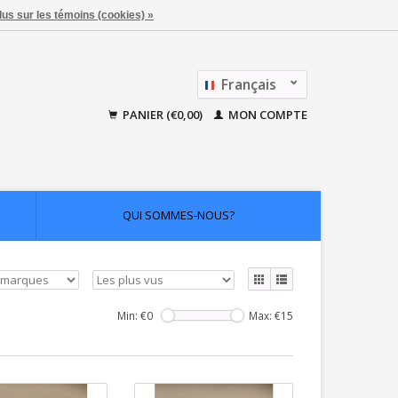
lus sur les témoins (cookies) »
Français
Nederlands
PANIER (€0,00)
MON COMPTE
QUI SOMMES-NOUS?
Min: €
0
Max: €
15