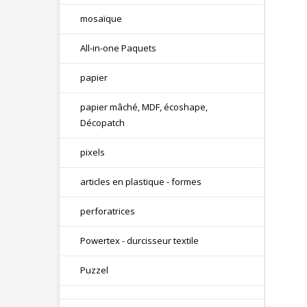
mosaïque
All-in-one Paquets
papier
papier mâché, MDF, écoshape,
Décopatch
pixels
articles en plastique - formes
perforatrices
Powertex - durcisseur textile
Puzzel