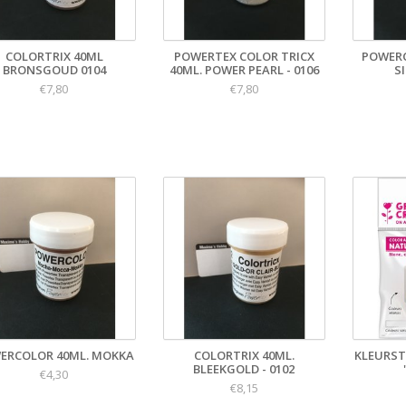
COLORTRIX 40ML
POWERTEX COLOR TRICX
POWER
BRONSGOUD 0104
40ML. POWER PEARL - 0106
S
€7,80
€7,80
ERCOLOR 40ML. MOKKA
COLORTRIX 40ML.
KLEURST
BLEEKGOLD - 0102
€4,30
€8,15