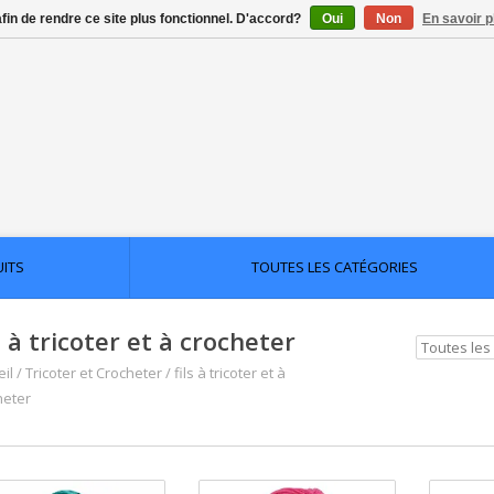
afin de rendre ce site plus fonctionnel. D'accord?
Oui
Non
En savoir p
UITS
TOUTES LES CATÉGORIES
s à tricoter et à crocheter
il
/
Tricoter et Crocheter
/
fils à tricoter et à
heter