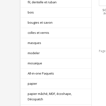
fil, dentelle et ruban
S
bois
F
bougies et savon
colles et vernis
masques
Page
modeler
mosaïque
All-in-one Paquets
papier
papier mâché, MDF, écoshape,
Décopatch