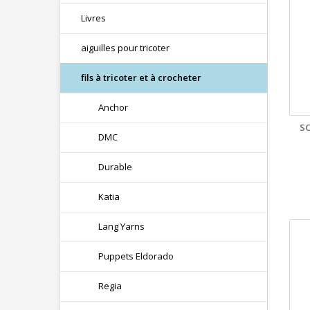
Livres
aiguilles pour tricoter
fils à tricoter et à crocheter
Anchor
S
DMC
Durable
Katia
Lang Yarns
Puppets Eldorado
Regia