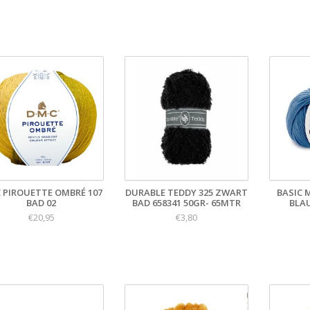
 PIROUETTE OMBRÉ 107
DURABLE TEDDY 325 ZWART
BASIC 
BAD 02
BAD 658341 50GR- 65MTR
BLA
€20,95
€3,80