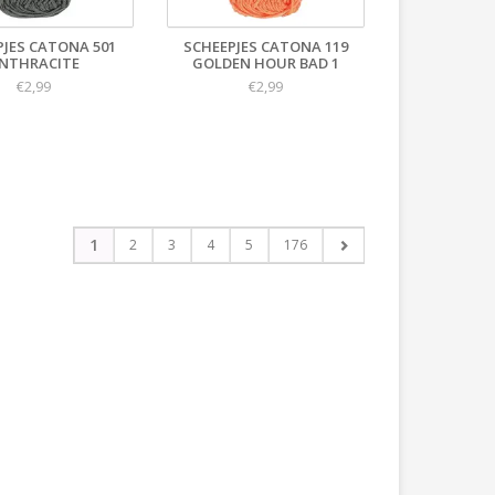
PJES CATONA 501
SCHEEPJES CATONA 119
NTHRACITE
GOLDEN HOUR BAD 1
€2,99
€2,99
1
2
3
4
5
176