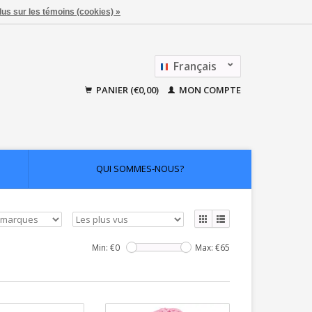
lus sur les témoins (cookies) »
Français
Nederlands
PANIER (€0,00)
MON COMPTE
QUI SOMMES-NOUS?
Min: €
0
Max: €
65