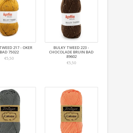
TWEED 217 - OKER
BULKY TWEED 223 -
BAD 75022
CHOCOLADE BRUIN BAD
89602
€5,50
€5,50