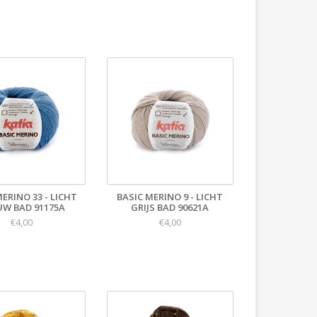
MERINO 33 - LICHT
BASIC MERINO 9 - LICHT
UW BAD 91175A
GRIJS BAD 90621A
€4,00
€4,00