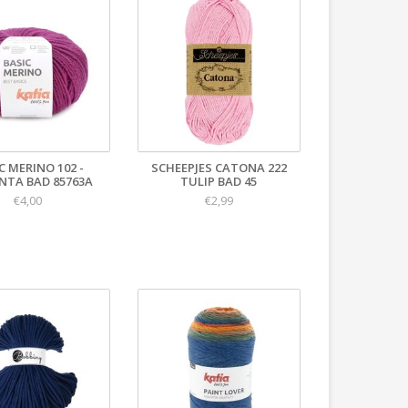
C MERINO 102 -
SCHEEPJES CATONA 222
TA BAD 85763A
TULIP BAD 45
€4,00
€2,99