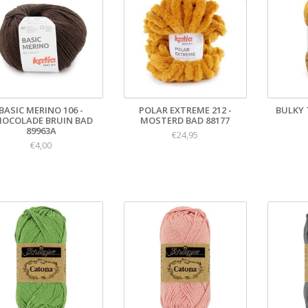
BASIC MERINO 106 -
POLAR EXTREME 212 -
BULKY 
HOCOLADE BRUIN BAD
MOSTERD BAD 88177
89963A
€24,95
€4,00