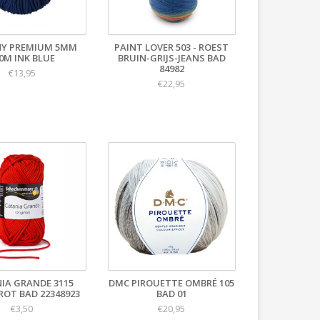
NY PREMIUM 5MM
PAINT LOVER 503 - ROEST
0M INK BLUE
BRUIN-GRIJS-JEANS BAD
84982
€13,95
€22,95
IA GRANDE 3115
DMC PIROUETTE OMBRÉ 105
ROT BAD 22348923
BAD 01
€3,50
€20,95