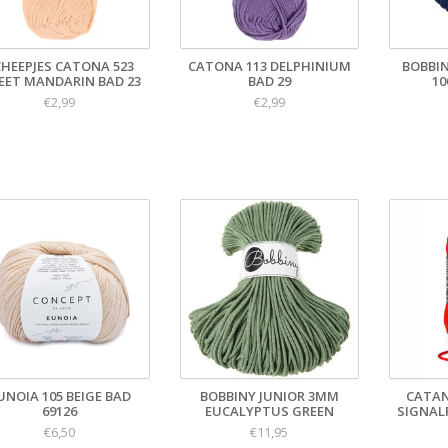
CHEEPJES CATONA 523
CATONA 113 DELPHINIUM
BOBBI
EET MANDARIN BAD 23
BAD 29
10
€2,99
€2,99
UNOIA 105 BEIGE BAD
BOBBINY JUNIOR 3MM
CATAN
69126
EUCALYPTUS GREEN
SIGNAL
€6,50
€11,95