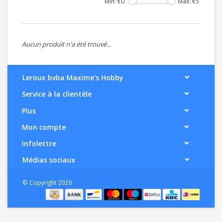
Min: €
0
Max: €
5
Aucun produit n'a été trouvé...
Leroux bvba Maxime's Hobby
Service à la clientèle
Plus
Mon compte
Infolettre
Médias sociaux
© Copyright 2026