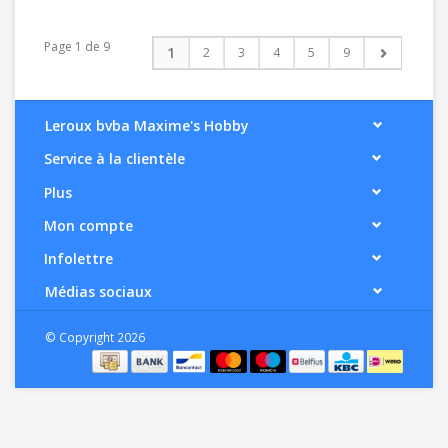
Page 1 de 9
1
2
3
4
5
9
Leroux bvba Maxime's Hobby
Service à la clientèle
Plus
Mon compte
Infolettre
Médias sociaux
© Copyright 2026