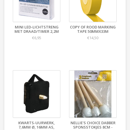
MINI LED-LICHTSTRENG
COPY OF ROOD MARKING
MET DRAAD/TIMER 2,2M
TAPE 50MMX33M
€6,95
€14,50
KWARTS-UURWERK,
NELLIE'S CHOICE DABBER
7,6MM Ø, 16MM AS,
SPONSSTOKJES 8CM -