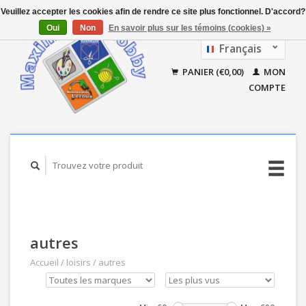
Veuillez accepter les cookies afin de rendre ce site plus fonctionnel. D'accord?
Oui
Non
En savoir plus sur les témoins (cookies) »
Français
Nederlands
PANIER (€0,00)
MON
COMPTE
autres
Accueil
/
loisirs
/
autres