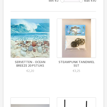
Min: €
0
Max: €
90
SERVETTEN - OCEAN
STEAMPUNK TANDWIEL
BREEZE 20 PSTUKS
5ST
€2,20
€3,25