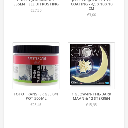
ESSENTIËLE UITRUSTING
COATING - 4,5 X 10 X 10
CM
€27,50
€3,00
FOTO TRANSFER GEL 041
1 GLOW-IN-THE-DARK
POT 500 ML
MAAN & 12 STERREN
€25,45
€15,95