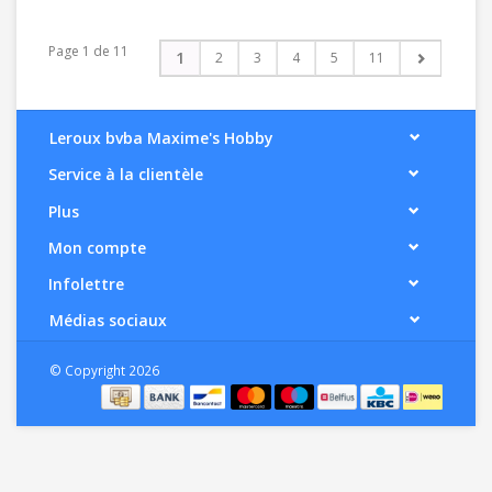
Page 1 de 11
1
2
3
4
5
11
Leroux bvba Maxime's Hobby
Service à la clientèle
Plus
Mon compte
Infolettre
Médias sociaux
© Copyright 2026