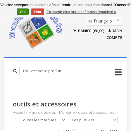
Veuillez accepter les cookies afin de rendre ce site plus fonctionnel. D'accord?
Oui
Non
En savoir plus sur les témoins (cookies) »
Français
Nederlands
PANIER (€0,00)
MON
COMPTE
outils et accessoires
Accueil
/
Main d'oeuvres - Mercerie
/
outils et accessoires