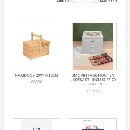
Min: €
0
Max: €
150
NAAIDOOS 29X17X12CM
DMC VINTAGE HOUTEN
LADEKAST, INCLUSIEF 70
€28,50
STRENGEN.
€140,00