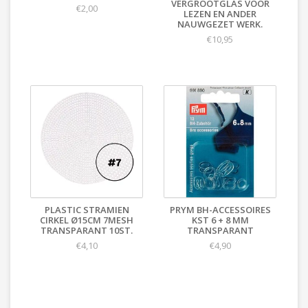
VERGROOTGLAS VOOR
€2,00
LEZEN EN ANDER
NAUWGEZET WERK.
€10,95
PLASTIC STRAMIEN
PRYM BH-ACCESSOIRES
CIRKEL Ø15CM 7MESH
KST 6 + 8 MM
TRANSPARANT 10ST.
TRANSPARANT
€4,10
€4,90