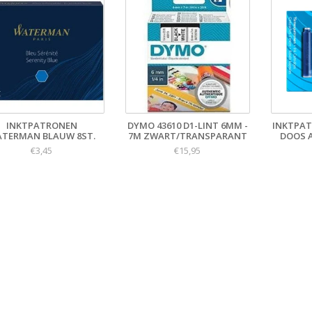
INKTPATRONEN
DYMO 43610 D1-LINT 6MM -
INKTPAT
TERMAN BLAUW 8ST.
7M ZWART/TRANSPARANT
DOOS A
€3,45
€15,95