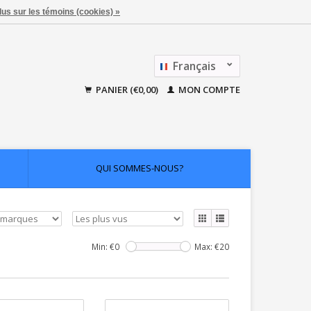
lus sur les témoins (cookies) »
Français
Nederlands
PANIER (€0,00)
MON COMPTE
QUI SOMMES-NOUS?
Min: €
0
Max: €
20