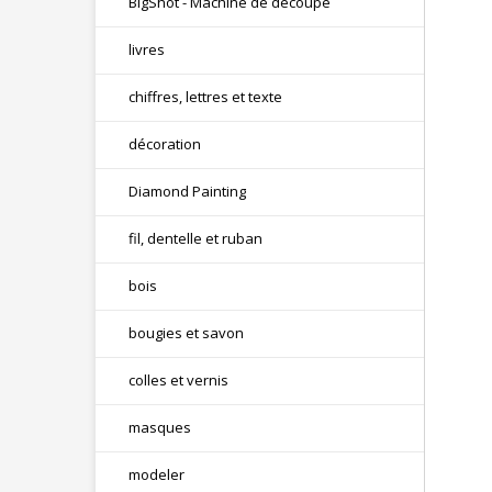
BigShot - Machine de découpe
livres
chiffres, lettres et texte
décoration
Diamond Painting
fil, dentelle et ruban
bois
bougies et savon
colles et vernis
masques
modeler