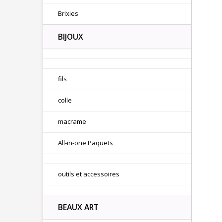
Brixies
BIJOUX
fils
colle
macrame
All-in-one Paquets
outils et accessoires
BEAUX ART