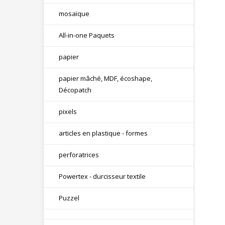
mosaïque
All-in-one Paquets
papier
papier mâché, MDF, écoshape,
Décopatch
pixels
articles en plastique - formes
perforatrices
Powertex - durcisseur textile
Puzzel