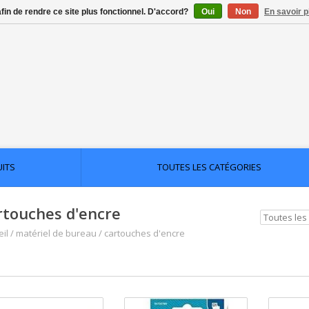
afin de rendre ce site plus fonctionnel. D'accord?
Oui
Non
En savoir p
UITS
TOUTES LES CATÉGORIES
rtouches d'encre
il
/
matériel de bureau
/
cartouches d'encre