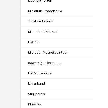
kleur pigmenten
Miniatuur - Modelbouw
Tijdelijke Tattoos
Mieredu - 3D Puzzel
EUGY 3D
Mieredu - Magnetisch Pad -
Raam & glasdecoratie
Het Muizenhuis
klittenband
Strijkparels
Plus-Plus