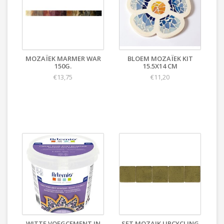
MOZAÏEK MARMER WAR
BLOEM MOZAÏEK KIT
150G.
15.5X14 CM
€13,75
€11,20
WITTE VOEGCEMENT IN
SET MOZAIK UPCYCLING