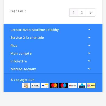
Page 1 de 2
1
2
Leroux bvba Maxime's Hobby
Service à la clientèle
Plus
Mon compte
Infolettre
Médias sociaux
© Copyright 2026