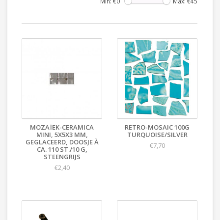
Min: €
0
Max: €
45
MOZAÏEK-CERAMICA
RETRO-MOSAIC 100G
MINI, 5X5X3 MM,
TURQUOISE/SILVER
GEGLACEERD, DOOSJE À
€7,70
CA. 110 ST./10 G,
STEENGRIJS
€2,40