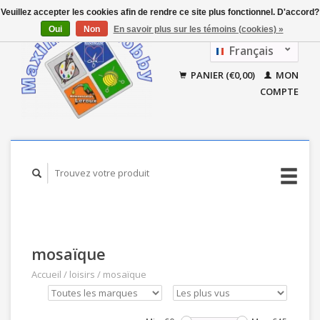
Veuillez accepter les cookies afin de rendre ce site plus fonctionnel. D'accord?
Oui
Non
En savoir plus sur les témoins (cookies) »
Français
Nederlands
PANIER (€0,00)
MON
COMPTE
mosaïque
Accueil
/
loisirs
/
mosaïque