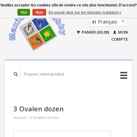
Veuillez accepter les cookies afin de rendre ce site plus fonctionnel. D'accord?
Oui
Non
En savoir plus sur les témoins (cookies) »
Français
Nederlands
PANIER (€0,00)
MON
COMPTE
3 Ovalen dozen
Accueil
/
3 Ovalen dozen