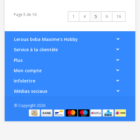
Page 5 de 16
5
1
4
6
16
Leroux bvba Maxime's Hobby
Service à la clientèle
Plus
Mon compte
Infolettre
Médias sociaux
© Copyright 2026