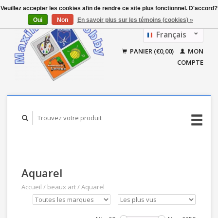
Veuillez accepter les cookies afin de rendre ce site plus fonctionnel. D'accord?
Oui
Non
En savoir plus sur les témoins (cookies) »
Français
Nederlands
PANIER (€0,00)
MON
COMPTE
Aquarel
Accueil
/
beaux art
/
Aquarel