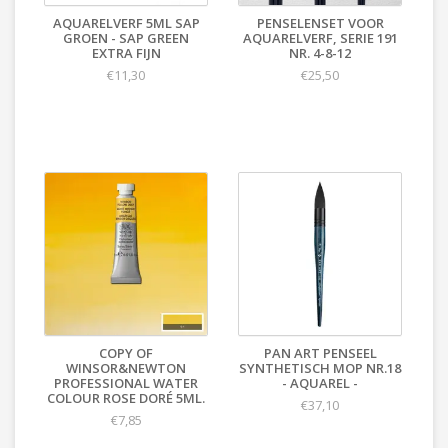
AQUARELVERF 5ML SAP
PENSELENSET VOOR
GROEN - SAP GREEN
AQUARELVERF, SERIE 191
EXTRA FIJN
NR. 4-8-12
€11,30
€25,50
COPY OF
PAN ART PENSEEL
WINSOR&NEWTON
SYNTHETISCH MOP NR.18
PROFESSIONAL WATER
- AQUAREL -
COLOUR ROSE DORÉ 5ML.
€37,10
€7,85