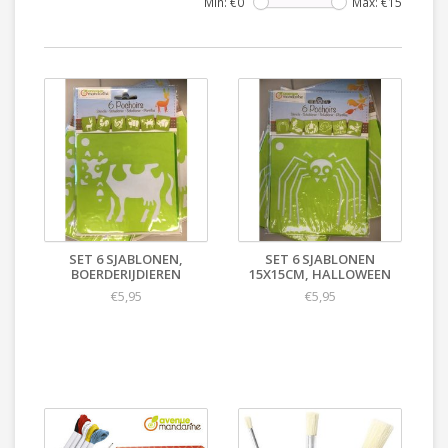
Min: €
0
Max: €
15
SET 6 SJABLONEN,
SET 6 SJABLONEN
BOERDERIJDIEREN
15X15CM, HALLOWEEN
€5,95
€5,95