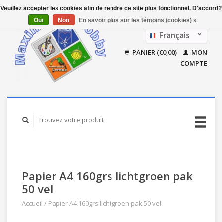
Veuillez accepter les cookies afin de rendre ce site plus fonctionnel. D'accord?
Oui
Non
En savoir plus sur les témoins (cookies) »
Français
Nederlands
PANIER (€0,00)
MON
COMPTE
Papier A4 160grs lichtgroen pak
50 vel
Accueil
/
Papier A4 160grs lichtgroen pak 50 vel