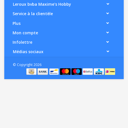
Leroux bvba Maxime's Hobby
Service à la clientèle
Plus
Mon compte
Infolettre
Médias sociaux
© Copyright 2026