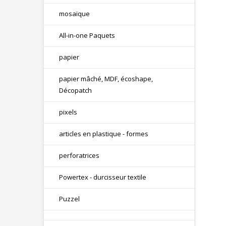
mosaïque
All-in-one Paquets
papier
papier mâché, MDF, écoshape,
Décopatch
pixels
articles en plastique - formes
perforatrices
Powertex - durcisseur textile
Puzzel