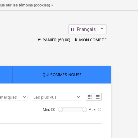
lus sur les témoins (cookies) »
Français
Nederlands
PANIER (€0,00)
MON COMPTE
QUI SOMMES-NOUS?
Min: €
0
Max: €
5