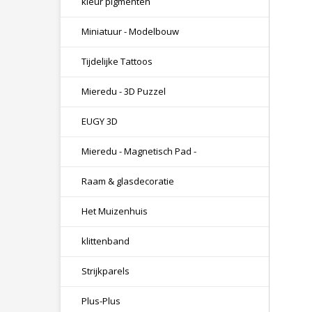
kleur pigmenten
Miniatuur - Modelbouw
Tijdelijke Tattoos
Mieredu - 3D Puzzel
EUGY 3D
Mieredu - Magnetisch Pad -
Raam & glasdecoratie
Het Muizenhuis
klittenband
Strijkparels
Plus-Plus