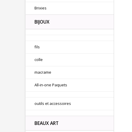
Brixies
BIJOUX
fils
colle
macrame
All-in-one Paquets
outils et accessoires
BEAUX ART