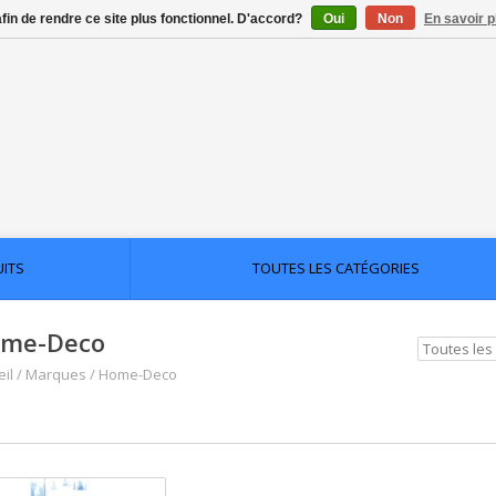
afin de rendre ce site plus fonctionnel. D'accord?
Oui
Non
En savoir p
UITS
TOUTES LES CATÉGORIES
me-Deco
il
/
Marques
/
Home-Deco