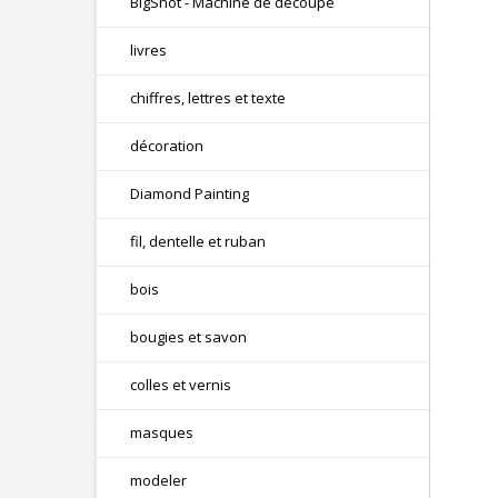
BigShot - Machine de découpe
livres
chiffres, lettres et texte
décoration
Diamond Painting
fil, dentelle et ruban
bois
bougies et savon
colles et vernis
masques
modeler