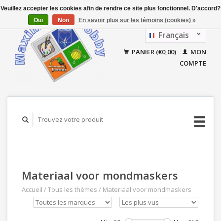
Veuillez accepter les cookies afin de rendre ce site plus fonctionnel. D'accord?
Oui
Non
En savoir plus sur les témoins (cookies) »
Français
Nederlands
PANIER (€0,00)
MON
COMPTE
Materiaal voor mondmaskers
Accueil
/
Tous les thèmes
/
Materiaal voor mondmaskers