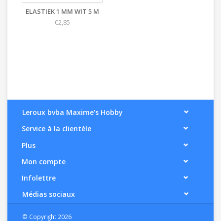
ELASTIEK 1 MM WIT 5 M
€2,85
Leroux bvba Maxime's Hobby
Service à la clientèle
Plus
Mon compte
Infolettre
Médias sociaux
© Copyright 2026