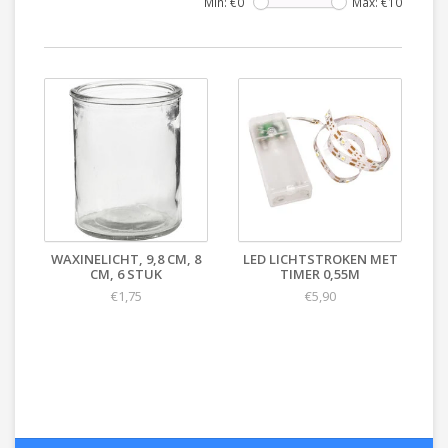
Min: €
0
Max: €
10
WAXINELICHT, 9,8 CM, 8
LED LICHTSTROKEN MET
CM, 6 STUK
TIMER 0,55M
€1,75
€5,90