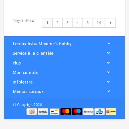
Page 1 de 14
1
2
3
4
5
14
Leroux bvba Maxime's Hobby
Service à la clientèle
Plus
Mon compte
Infolettre
Médias sociaux
© Copyright 2026