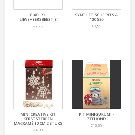
PIXEL XL
SYNTHETISCHE RITS A
"LIEVEHEERSBEESTJE"
120 580
€2,25
€1,95
MINI CREATIVE KIT
KIT MINIGURUMI -
KERSTSTERREN
ZEEHOND
MACRAMÉ 10 CM 2 STUKS
€18,85
€4,00