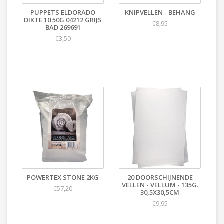
PUPPETS ELDORADO
KNIPVELLEN - BEHANG
DIKTE 10 50G 04212 GRIJS
€8,95
BAD 269691
€3,50
POWERTEX STONE 2KG
20 DOORSCHIJNENDE
VELLEN - VELLUM - 135G.
€57,20
30,5X30,5CM
€9,95