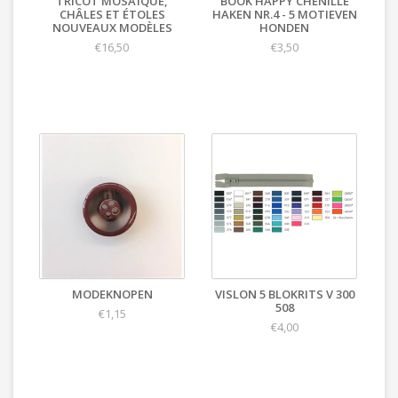
TRICOT MOSAÏQUE,
BOOK HAPPY CHENILLE
CHÂLES ET ÉTOLES
HAKEN NR.4 - 5 MOTIEVEN
NOUVEAUX MODÈLES
HONDEN
€16,50
€3,50
MODEKNOPEN
VISLON 5 BLOKRITS V 300
508
€1,15
€4,00