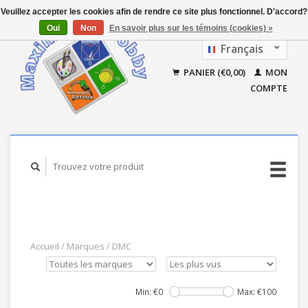
Veuillez accepter les cookies afin de rendre ce site plus fonctionnel. D'accord?
Oui
Non
En savoir plus sur les témoins (cookies) »
Français
Nederlands
PANIER (€0,00)
MON
COMPTE
Accueil
/
Marques
/
DMC
Min: €
0
Max: €
100