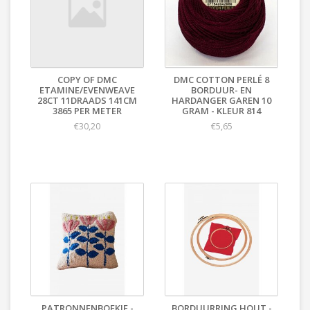
COPY OF DMC
DMC COTTON PERLÉ 8
ETAMINE/EVENWEAVE
BORDUUR- EN
28CT 11DRAADS 141CM
HARDANGER GAREN 10
3865 PER METER
GRAM - KLEUR 814
€30,20
€5,65
PATRONNENBOEKJE -
BORDUURRING HOUT -