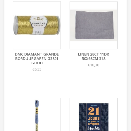
DMC DIAMANT GRANDE
LINEN 28CT 11DR
BORDUURGAREN G3821
50X68CM 318
GOUD
€18,30
€6,55