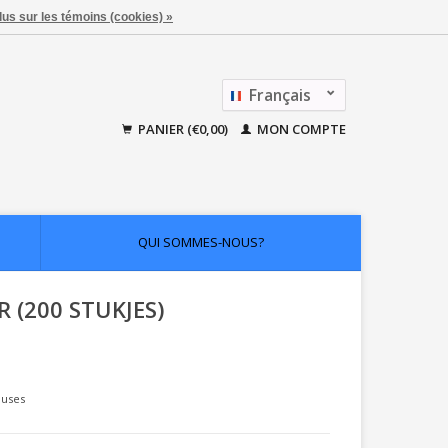
lus sur les témoins (cookies) »
Français
Nederlands
PANIER (€0,00)
MON COMPTE
QUI SOMMES-NOUS?
 (200 STUKJES)
luses