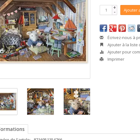
+
Ajouter 
-
Écrivez-nous à p
Ajouter à la liste
Ajouter pour co
Imprimer
formations
éro de l'article:
8716951354766