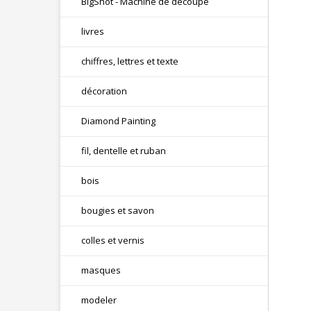
BigShot - Machine de découpe
livres
chiffres, lettres et texte
décoration
Diamond Painting
fil, dentelle et ruban
bois
bougies et savon
colles et vernis
masques
modeler