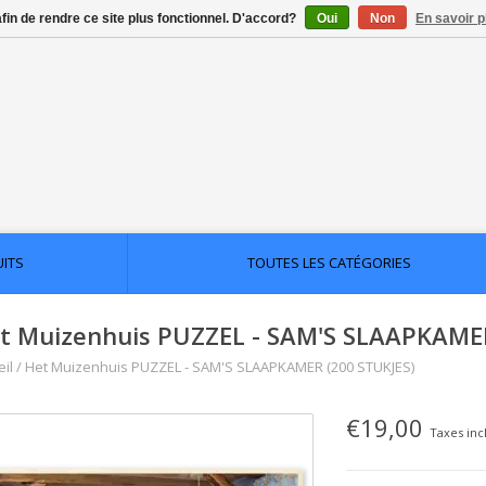
afin de rendre ce site plus fonctionnel. D'accord?
Oui
Non
En savoir p
UITS
TOUTES LES CATÉGORIES
t Muizenhuis PUZZEL - SAM'S SLAAPKAMER
il
/
Het Muizenhuis PUZZEL - SAM'S SLAAPKAMER (200 STUKJES)
€19,00
Taxes inc