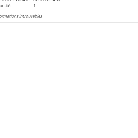
ntité:
1
ormations introuvables