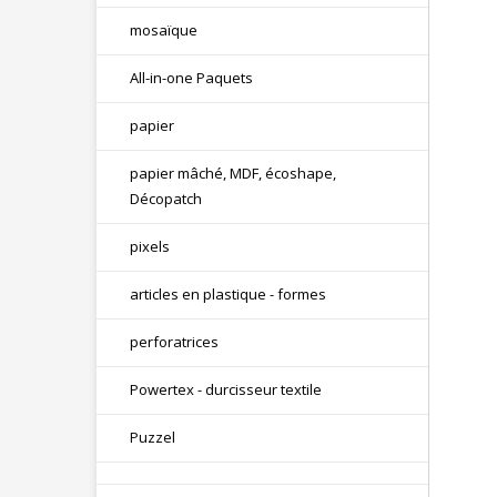
mosaïque
All-in-one Paquets
papier
papier mâché, MDF, écoshape,
Décopatch
pixels
articles en plastique - formes
perforatrices
Powertex - durcisseur textile
Puzzel