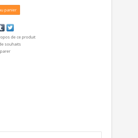
au panier
ropos de ce produit
 de souhaits
mparer