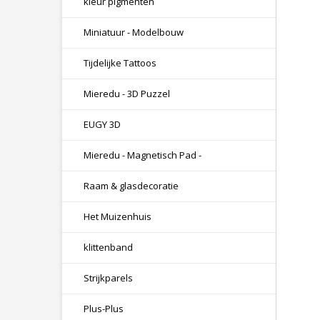
kleur pigmenten
Miniatuur - Modelbouw
Tijdelijke Tattoos
Mieredu - 3D Puzzel
EUGY 3D
Mieredu - Magnetisch Pad -
Raam & glasdecoratie
Het Muizenhuis
klittenband
Strijkparels
Plus-Plus