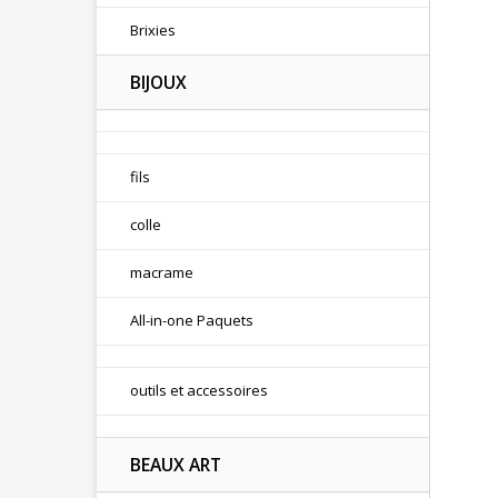
Brixies
BIJOUX
fils
colle
macrame
All-in-one Paquets
outils et accessoires
BEAUX ART