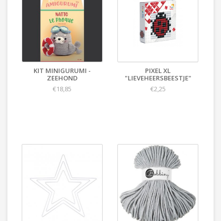
KIT MINIGURUMI -
PIXEL XL
ZEEHOND
"LIEVEHEERSBEESTJE"
€18,85
€2,25