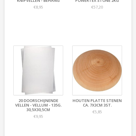
KNIPVELLEN - BEHANG
POWERTEX STONE 2KG
€8,95
€57,20
20 DOORSCHIJNENDE
HOUTEN PLATTE STENEN
VELLEN - VELLUM - 135G.
CA. 7X3CM 3ST.
30,5X30,5CM
€5,85
€9,95