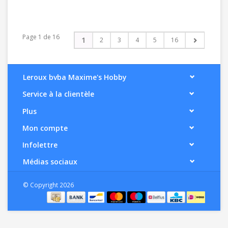
Page 1 de 16
1
2
3
4
5
16
Leroux bvba Maxime's Hobby
Service à la clientèle
Plus
Mon compte
Infolettre
Médias sociaux
© Copyright 2026